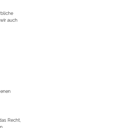
rbliche
 wir auch
genen
das Recht,
n.