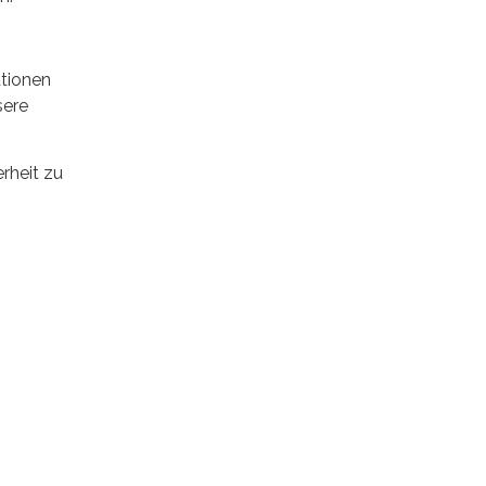
ationen
sere
erheit zu