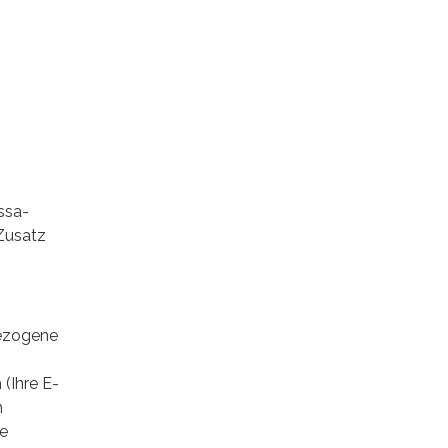
ssa-
 Zusatz
bezogene
(Ihre E-
m
ie