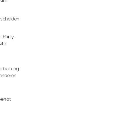
site
rscheiden
d-Party-
ite
rarbeitung
 anderen
errot