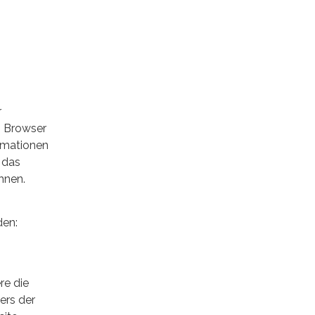
r
n Browser
ormationen
 das
hnen.
den:
re die
ers der