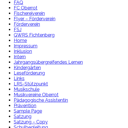
FAQ
FC Oberrot
Fischereiverein
Flyer – Förderverein
Förderverein
FSJ
GWRS Fichtenberg
Home
Impressum
Inklusion
Intern
Jahrgangsübergreifendes Lernen
Kindergärten
Leseförderung
Links
LRS-Stützpunkt
Musikschule
Musikvereine Oberrot
Pädagogische Assistentin
Prävention
Sample Page
Satzung
Satzung – Copy
Schulbegleitung