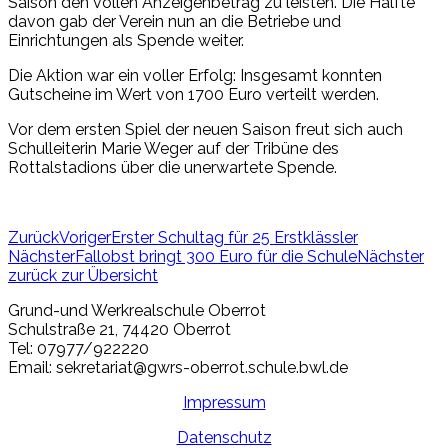
Saison den vollen Anzeigenbetrag zu leisten. Die Hälfte
davon gab der Verein nun an die Betriebe und
Einrichtungen als Spende weiter.
Die Aktion war ein voller Erfolg: Insgesamt konnten
Gutscheine im Wert von 1700 Euro verteilt werden.
Vor dem ersten Spiel der neuen Saison freut sich auch
Schulleiterin Marie Weger auf der Tribüne des
Rottalstadions über die unerwartete Spende.
Zurück
Voriger
Erster Schultag für 25 Erstklässler
Nächster
Fallobst bringt 300 Euro für die Schule
Nächster
zurück zur Übersicht
Grund-und Werkrealschule Oberrot
Schulstraße 21, 74420 Oberrot​
Tel: 07977/922220
Email: sekretariat@gwrs-oberrot.schule.bwl.de
Impressum
Datenschutz