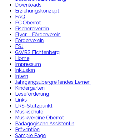
Downloads
Erziehungskonzept
FAQ
FC Oberrot
Fischereiverein
Flyer – Förderverein
Förderverein
FSJ
GWRS Fichtenberg
Home
Impressum
Inklusion
Intern
Jahrgangsübergreifendes Lernen
Kindergärten
Leseförderung
Links
LRS-Stützpunkt
Musikschule
Musikvereine Oberrot
Pädagogische Assistentin
Prävention
Sample Page