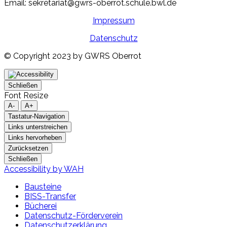
Email: sekretariat@gwrs-oberrot.schule.bwl.de
Impressum
Datenschutz
© Copyright 2023 by GWRS Oberrot
Schließen
Font Resize
A-
A+
Tastatur-Navigation
Links unterstreichen
Links hervorheben
Zurücksetzen
Schließen
Accessibility by WAH
Bausteine
BISS-Transfer
Bücherei
Datenschutz-Förderverein
Datenschutzerklärung